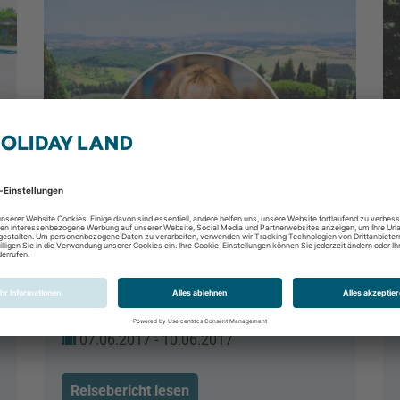
Das Hotel Il Castelfalfi in der
Toskana
Castelfalfi, Toskana, Italien
07.06.2017 - 10.06.2017
Reisebericht lesen