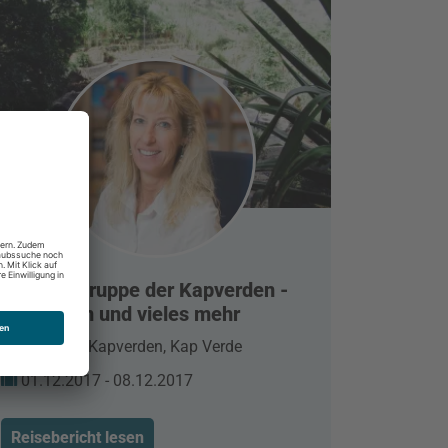
Die Inselgruppe der Kapverden -
Kitesurfen und vieles mehr
Insel Sal, Kapverden, Kap Verde
01.12.2017 - 08.12.2017
Reisebericht lesen