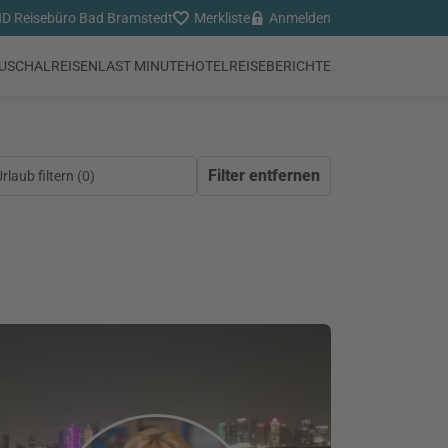
 Reisebüro Bad Bramstedt
Merkliste
Anmelden
USCHALREISEN
LAST MINUTE
HOTEL
REISEBERICHTE
Filter entfernen
laub filtern (
0
)