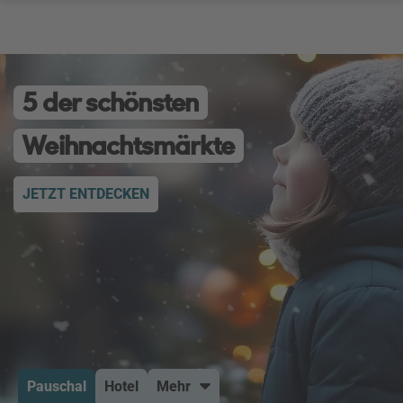
5 der schönsten
Weihnachtsmärkte
JETZT ENTDECKEN
Pauschal
Hotel
Mehr